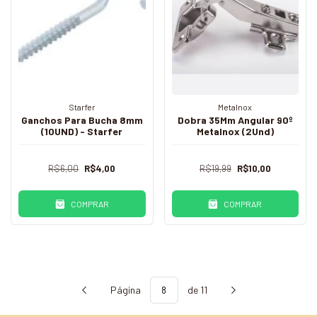
Starfer
Metalnox
Ganchos Para Bucha 8mm
Dobra 35Mm Angular 90º
(10UND) - Starfer
Metalnox (2Und)
R$6,00
R$4,00
R$19,99
R$10,00
COMPRAR
COMPRAR
Página
de 11