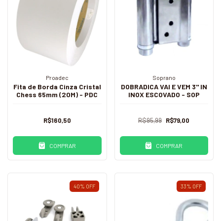
Proadec
Soprano
Fita de Borda Cinza Cristal
DOBRADICA VAI E VEM 3" IN
Chess 65mm (20M) - PDC
INOX ESCOVADO - SOP
R$160,50
R$95,99
R$79,00
COMPRAR
COMPRAR
40
%
OFF
33
%
OFF