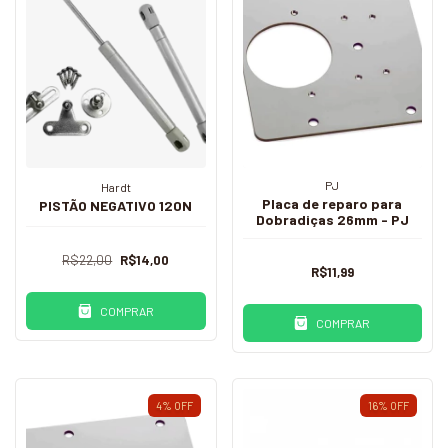
PJ
Hardt
Placa de reparo para
PISTÃO NEGATIVO 120N
Dobradiças 26mm - PJ
R$22,00
R$14,00
R$11,99
COMPRAR
COMPRAR
4
%
OFF
16
%
OFF