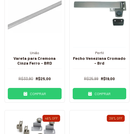
União
Perfil
Vareta para Cremona
Fecho Veneziana Cromado
Cinza Ferro - BRD
- Brd
R$33,90
R$25,00
R$25,99
R$19,00
COMPRAR
COMPRAR
46
%
OFF
38
%
OFF