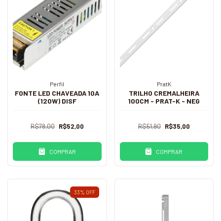
Perfil
PratK
FONTE LED CHAVEADA 10A
TRILHO CREMALHEIRA
(120W) DISF
100CM - PRAT-K - NEG
R$78,00
R$52,00
R$51,90
R$35,00
COMPRAR
COMPRAR
33
%
OFF