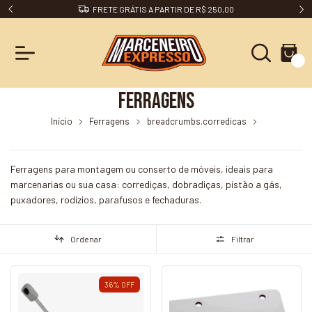
DESCONTO 5% NO PIX
0
Ferragens
Início
Ferragens
breadcrumbs.corredicas
breadcrumbs.corredica-telescopica-light-450mm-par-metalnox
Ferragens para montagem ou conserto de móveis, ideais para
marcenarias ou sua casa: corrediças, dobradiças, pistão a gás,
puxadores, rodízios, parafusos e fechaduras.
Ordenar
Filtrar
36
%
OFF