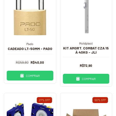
Moldplast
Pado
KIT AMORT. COMBAT CZA 15
CADEADO LT-50MM - PADO
À 40KG - JLI
R$59,90
R$40,00
R$72,90
COMPRAR
COMPRAR
27
%
OFF
50
%
OFF