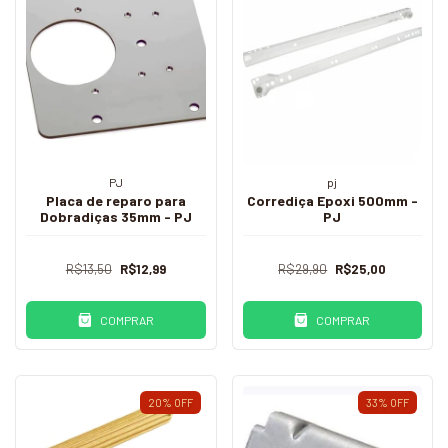
PJ
pj
Placa de reparo para
Corrediça Epoxi 500mm -
Dobradiças 35mm - PJ
PJ
R$13,50
R$12,99
R$29,90
R$25,00
COMPRAR
COMPRAR
20
%
OFF
33
%
OFF