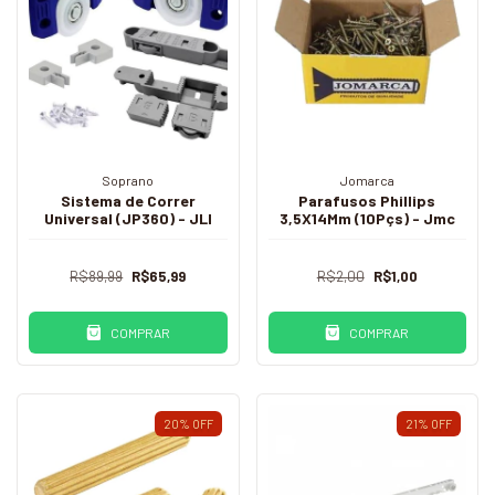
Soprano
Jomarca
Sistema de Correr
Parafusos Phillips
Universal (JP360) - JLI
3,5X14Mm (10Pçs) - Jmc
R$89,99
R$65,99
R$2,00
R$1,00
COMPRAR
COMPRAR
20
%
OFF
21
%
OFF