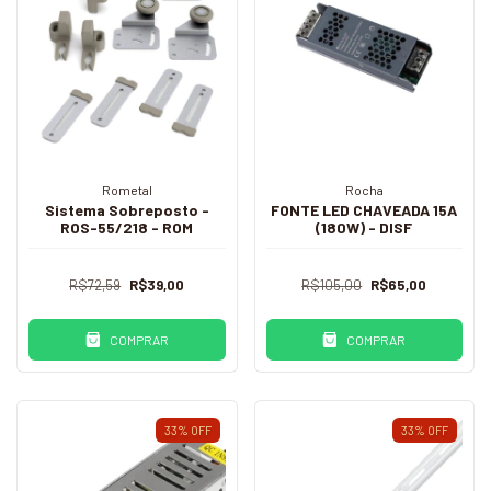
Rometal
Rocha
Sistema Sobreposto -
FONTE LED CHAVEADA 15A
ROS-55/218 - ROM
(180W) - DISF
R$72,59
R$39,00
R$105,00
R$65,00
COMPRAR
COMPRAR
33
%
OFF
33
%
OFF