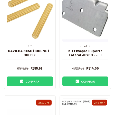
G.T
Joelini
CAVILHA 8X50 (100UND) -
Kit Fixação Suporte
SULFIX
Lateral JP700 - JLI
R$19,99
R$15,99
R$20,89
R$14,00
COMPRAR
COMPRAR
26
%
OFF
27
%
OFF