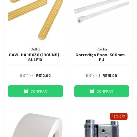
Sulfix
Rocha
CAVILHA 10X30 (100UND) -
Corrediça Epoxi 300mm -
SULFIX
PJ
R$14,99
R$12,00
R$18,90
R$15,00
COMPRAR
COMPRAR
18
%
OFF