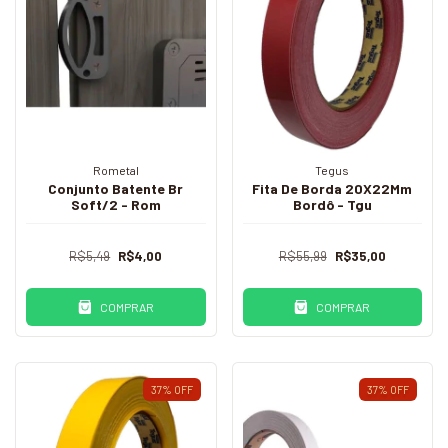
Rometal
Tegus
Conjunto Batente Br
Fita De Borda 20X22Mm
Soft/2 - Rom
Bordô - Tgu
R$5,49
R$4,00
R$55,99
R$35,00
COMPRAR
COMPRAR
37
%
OFF
37
%
OFF