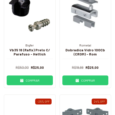
Bigfer
Rometal
Vb35 16 (Rafix) Preto C/
Dobradica Vidro 100Cb
Parafuso - Hettich
(CROM) - Rom
R$50,00
R$25,00
R$19,99
R$25,00
COMPRAR
COMPRAR
-25
%
OFF
24
%
OFF