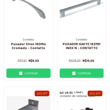
Contatto
Contatto
Puxador Stivo 160Mm
PUXADOR HASTE 192MM
Cromado - Contatto
INOX N - CONTATTO
R$7,61
R$5,00
R$29,33
R$15,00
COMPRAR
COMPRAR
23
%
OFF
50
%
OFF