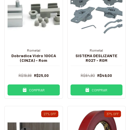
Rometal
Rometal
Dobradica Vidro 100CA
SISTEMA DESLIZANTE
(CINZA) - Rom
RO27 - ROM
R$19,99
R$25,00
R$64,90
R$49,00
COMPRAR
COMPRAR
27
%
OFF
37
%
OFF