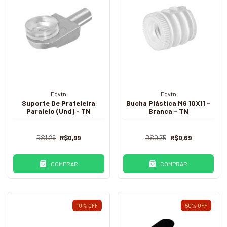
Fgvtn
Fgvtn
Suporte De Prateleira
Bucha Plástica M6 10X11 -
Paralelo (Und) - TN
Branca - TN
R$1,29
R$0,99
R$0,75
R$0,69
COMPRAR
COMPRAR
10
%
OFF
50
%
OFF