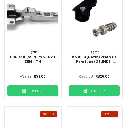
Fgvtn
Bigfer
DOBRADIÇA CURVA FGVT
Vb36 19 (Rafix) Preto C/
35M - TN
Parafuso (25UND) -
Hettich
R$9,99
R$9,00
R$50,00
R$25,00
COMPRAR
COMPRAR
60
%
OFF
60
%
OFF