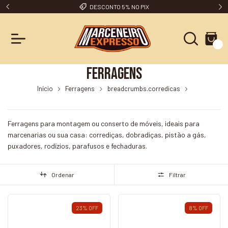
FRETE GRÁTIS A PARTIR DE R$ 250,00
0
Ferragens
Início
Ferragens
breadcrumbs.corredicas
breadcrumbs.corredica-telescopica-light-450mm-par-metalnox
Ferragens para montagem ou conserto de móveis, ideais para
marcenarias ou sua casa: corrediças, dobradiças, pistão a gás,
puxadores, rodízios, parafusos e fechaduras.
Ordenar
Filtrar
23
%
OFF
8
%
OFF