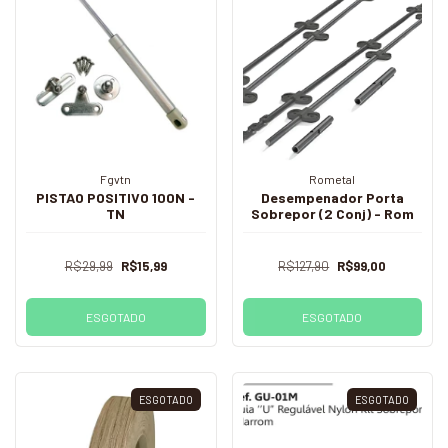
Fgvtn
Rometal
PISTAO POSITIVO 100N -
Desempenador Porta
TN
Sobrepor (2 Conj) - Rom
R$29,99
R$15,99
R$127,90
R$99,00
ESGOTADO
ESGOTADO
ESGOTADO
ESGOTADO