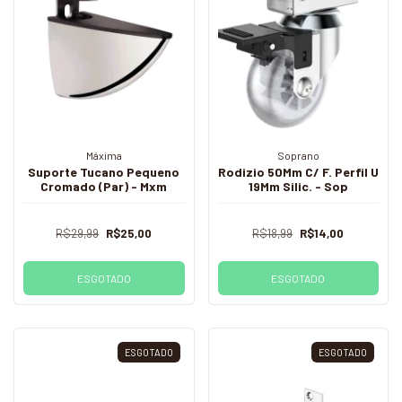
Máxima
Soprano
Suporte Tucano Pequeno
Rodizio 50Mm C/ F. Perfil U
Cromado (Par) - Mxm
19Mm Silic. - Sop
R$29,99
R$25,00
R$18,99
R$14,00
ESGOTADO
ESGOTADO
ESGOTADO
ESGOTADO