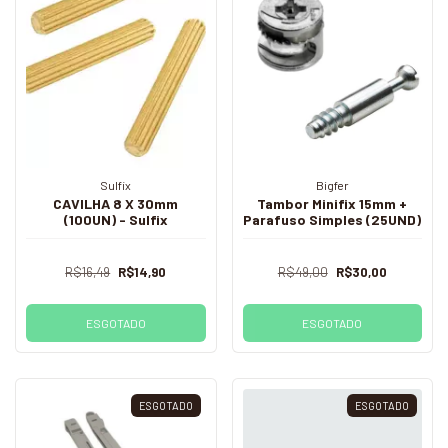
Sulfix
Bigfer
CAVILHA 8 X 30mm
Tambor Minifix 15mm +
(100UN) - Sulfix
Parafuso Simples (25UND)
R$16,49
R$14,90
R$49,00
R$30,00
ESGOTADO
ESGOTADO
ESGOTADO
ESGOTADO