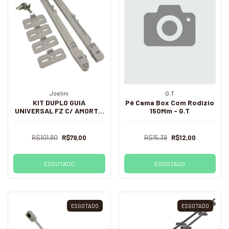
Joelini
G.T
KIT DUPLO GUIA
Pé Cama Box Com Rodizio
UNIVERSAL FZ C/ AMORT -
150Mm - G.T
JLI
R$101,90
R$79,00
R$15,39
R$12,00
ESGOTADO
ESGOTADO
ESGOTADO
ESGOTADO