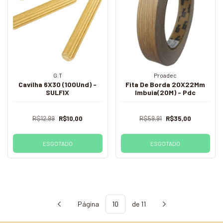
G.T
Proadec
Cavilha 6X30 (100Und) -
Fita De Borda 20X22Mm
SULFIX
Imbuia(20M) - Pdc
R$12,99
R$10,00
R$59,91
R$35,00
ESGOTADO
ESGOTADO
Página
de 11