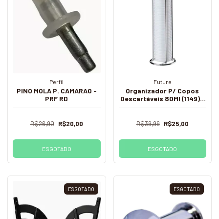
Perfil
Future
PINO MOLA P. CAMARAO -
Organizador P/ Copos
PRF RD
Descartáveis 80Ml (1149) -
Fut
R$26,90
R$20,00
R$39,99
R$25,00
ESGOTADO
ESGOTADO
ESGOTADO
ESGOTADO