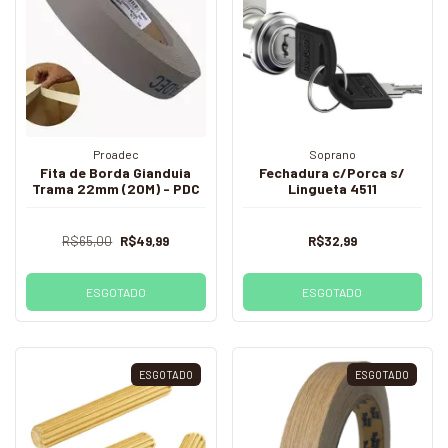
Proadec
Soprano
Fita de Borda Gianduia
Fechadura c/Porca s/
Trama 22mm (20M) - PDC
Lingueta 4511
R$65,00
R$49,99
R$32,99
ESGOTADO
ESGOTADO
ESGOTADO
ESGOTADO