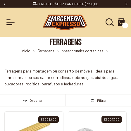
DESCONTO 5% NO PIX
0
Ferragens
Início
Ferragens
breadcrumbs.corredicas
breadcrumbs.corredica-telescopica-light-450mm-par-metalnox
Ferragens para montagem ou conserto de móveis, ideais para
marcenarias ou sua casa: corrediças, dobradiças, pistão a gás,
puxadores, rodízios, parafusos e fechaduras.
Ordenar
Filtrar
ESGOTADO
ESGOTADO