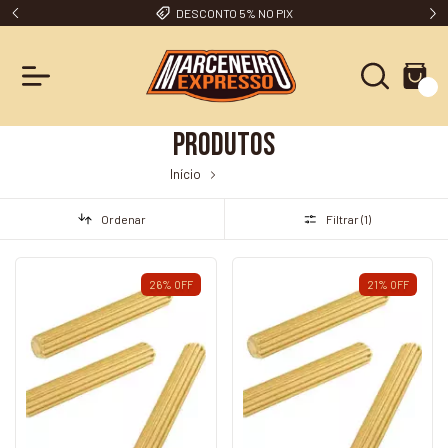
DESCONTO 5% NO PIX
0
Produtos
Início
Produtos
Ordenar
Filtrar (
1
)
26
%
OFF
21
%
OFF